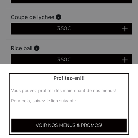
Coupe de lychee
3.50
€
Rice ball
3.50
€
Profitez-en!!!
Beignet de pommes
Vous pouvez profiter dès maintenant de nos menus!
2.50
€
Pour cela, suivez le lien suivant :
Beignet de banane
2.50
€
VOIR NOS MENUS & PROMOS!