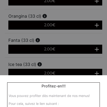
2.00
€
Orangina (33 cl)
2.00
€
Fanta (33 cl)
2.00
€
Ice tea (33 cl)
2.00
€
Profitez-en!!!
Perrier (33 cl)
Vous pouvez profiter dès maintenant de nos menus!
2.00
€
Pour cela, suivez le lien suivant :