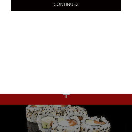
+
CONTINUEZ
Nos Maki Nori
maki nori saumon 6 pcs, maki nori thon 6 pcs, maki nori
avocat 6 pcs, ...
+