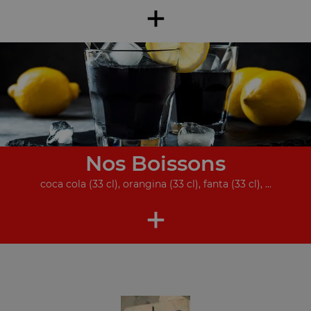
+
Nos Boissons
coca cola (33 cl), orangina (33 cl), fanta (33 cl), ...
+