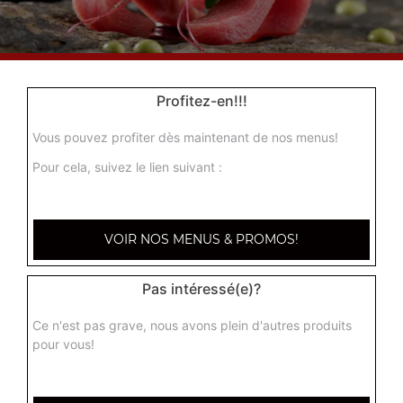
Nos Sashimis
Profitez-en!!!
sashimi saumon, sashimi thon, sashimi daurade, ...
+
Vous pouvez profiter dès maintenant de nos menus!
Pour cela, suivez le lien suivant :
VOIR NOS MENUS & PROMOS!
Pas intéressé(e)?
Ce n'est pas grave, nous avons plein d'autres produits
Nos Chirashis
pour vous!
chirashi au saumon, chirashi mix, chirashi anguille grillée, ...