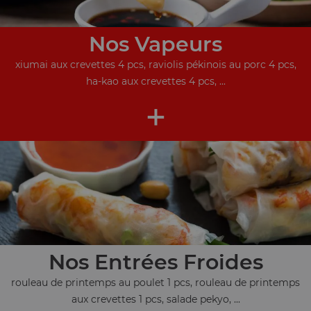
Nos Vapeurs
xiumai aux crevettes 4 pcs, raviolis pékinois au porc 4 pcs,
ha-kao aux crevettes 4 pcs, ...
+
Nos Entrées Froides
rouleau de printemps au poulet 1 pcs, rouleau de printemps
aux crevettes 1 pcs, salade pekyo, ...