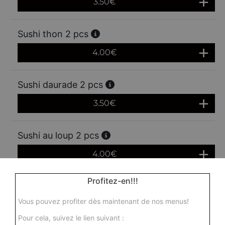
3.50
€
Sushi thon 2 pcs
4.00
€
Sushi daurade 2 pcs
3.50
€
Sushi au loup 2 pcs
4.00
€
Profitez-en!!!
Sushi anguille grillée 2 pcs
Vous pouvez profiter dès maintenant de nos menus!
5.50
€
Pour cela, suivez le lien suivant :