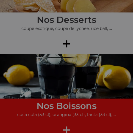
Nos Desserts
coupe exotique, coupe de lychee, rice ball, ...
+
Nos Boissons
coca cola (33 cl), orangina (33 cl), fanta (33 cl), ...
+