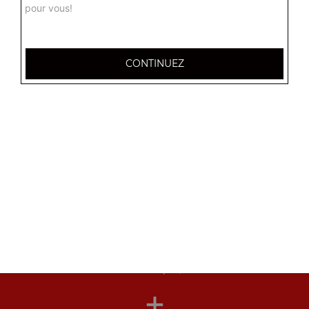
pour vous!
Nos Chirashis
chirashi au saumon, chirashi mix, chirashi anguille grillée, ...
CONTINUEZ
+
Nos Maki Nori
maki nori saumon 6 pcs, maki nori thon 6 pcs, maki nori
avocat 6 pcs, ...
+