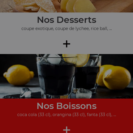
Nos Desserts
coupe exotique, coupe de lychee, rice ball, ...
+
Nos Boissons
coca cola (33 cl), orangina (33 cl), fanta (33 cl), ...
+