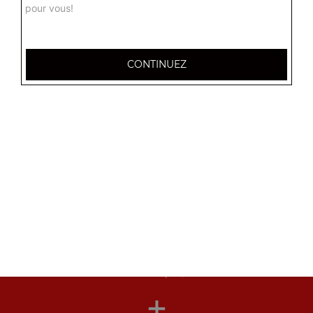
pour vous!
Nos Chirashis
chirashi au saumon, chirashi mix, chirashi anguille grillée, ...
CONTINUEZ
+
Nos Maki Nori
maki nori saumon 6 pcs, maki nori thon 6 pcs, maki nori
avocat 6 pcs, ...
+