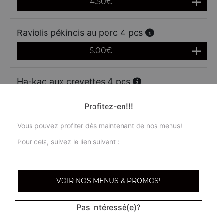
4.50
€
Raviolis pékinois au porc 4 pcs
5.00
€
Ha-kao aux crevettes 4 pcs
4.50
€
Profitez-en!!!
Vous pouvez profiter dès maintenant de nos menus!
Brioche farcie au boeuf 4 pcs
Pour cela, suivez le lien suivant :
5.00
€
Brioche shanghai au porc 4 pcs
VOIR NOS MENUS & PROMOS!
5.00
€
Pas intéressé(e)?