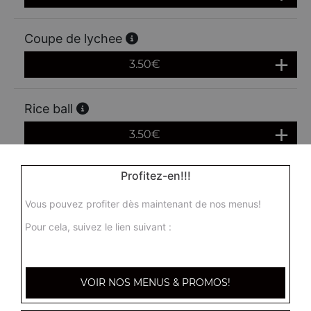
Coupe de lychee
3.50
€
Rice ball
3.50
€
Profitez-en!!!
Beignet de pommes
Vous pouvez profiter dès maintenant de nos menus!
2.50
€
Pour cela, suivez le lien suivant :
Beignet de banane
2.50
€
VOIR NOS MENUS & PROMOS!