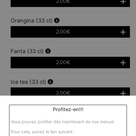
2.00
€
Orangina (33 cl)
2.00
€
Fanta (33 cl)
2.00
€
Ice tea (33 cl)
2.00
€
Profitez-en!!!
Perrier (33 cl)
Vous pouvez profiter dès maintenant de nos menus!
2.00
€
Pour cela, suivez le lien suivant :