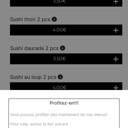
3.50
€
Sushi thon 2 pcs
4.00
€
Sushi daurade 2 pcs
3.50
€
Sushi au loup 2 pcs
4.00
€
Profitez-en!!!
Sushi anguille grillée 2 pcs
Vous pouvez profiter dès maintenant de nos menus!
5.50
€
Pour cela, suivez le lien suivant :