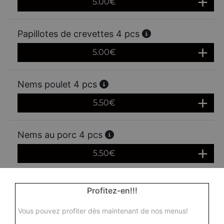
5.00
€
Papillotes de crevettes 4 pcs
5.00
€
Nems poulet 4 pcs
5.50
€
Nems au porc 4 pcs
5.50
€
Nems aux crevettes 4 pcs
Profitez-en!!!
5.50
€
Vous pouvez profiter dès maintenant de nos menus!