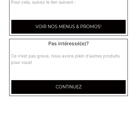
Pour cela, suivez le lien suivant :
Raviolis frits au porc 4 pcs
4.50
€
VOIR NOS MENUS & PROMOS!
Samoussas au boeuf 4 pcs
Pas intéressé(e)?
5.00
€
Ce n'est pas grave, nous avons plein d'autres produits
pour vous!
Gyoza au poulet 5 pcs
5.50
€
CONTINUEZ
Assortiment de fritures 6 pcs
1 samoussa, 1 nem, 1 beignet aux crevettes, 2 raviolis
frits
6.50
€