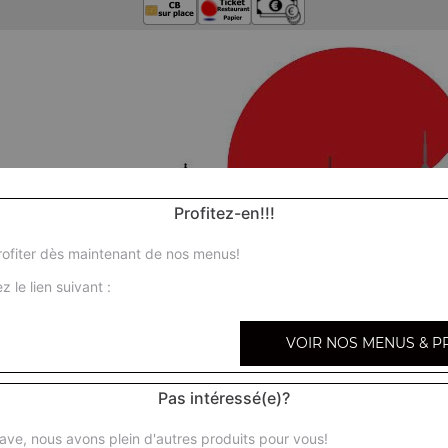
Profitez-en!!!
ofiter dès maintenant de nos menus!
z le lien suivant :
VOIR NOS MENUS & P
Pas intéressé(e)?
Nos 
ave, nous avons plein d'autres produits pour vous!