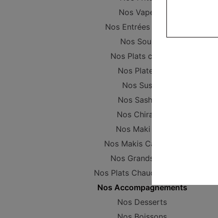
Nos Vapeurs
Nos Entrées Froides
Nos Soupes
Nos Plats chinois
Nos Plateaux
Nos Sushis
Nos Sashimis
Nos Chirashis
Nos Maki Nori
Nos Makis California
Nos Grands Maki
Nos Plats Chaud Japonais
Nos Accompagnements
Nos Desserts
Nos Boissons