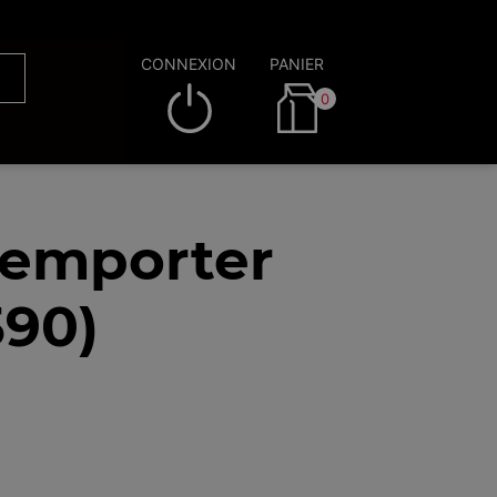
CONNEXION
PANIER
0
emporter
590)