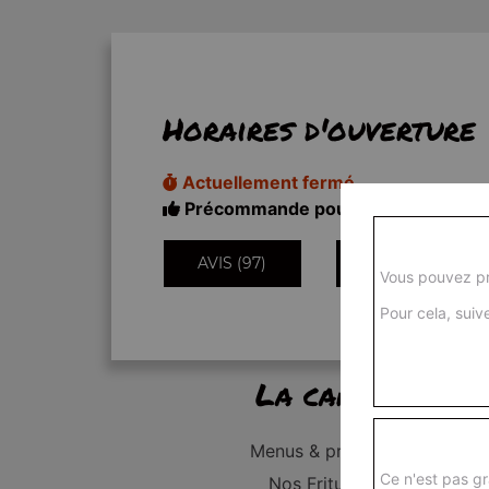
Horaires d'ouverture
Actuellement fermé
Précommande pour 18h50
AVIS (97)
INFORMATIONS
Vous pouvez pr
Pour cela, suive
La carte
Menus & promos
Ce n'est pas gr
Nos Fritures