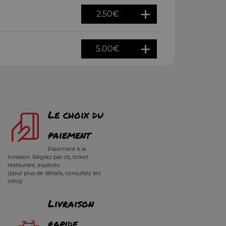
2.50
€
5.00
€
Le choix du
paiement
Paiement à la
livraison. Réglez par cb, ticket
restaurant, espèces.
(pour plus de détails, consultez les
infos)
Livraison
rapide