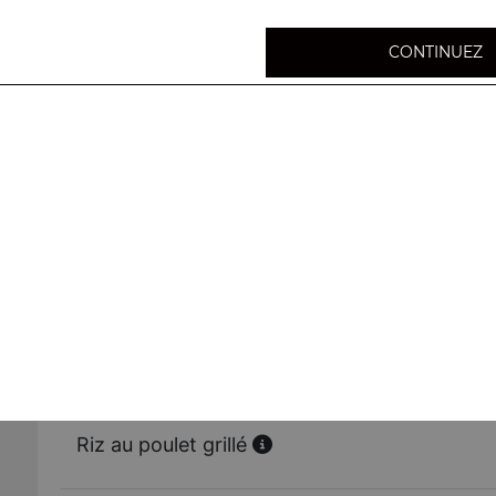
CONTINUEZ
Riz nature
Riz japonais
Riz du sushi
Riz cantonais
Riz aux crevettes
Riz au poulet grillé