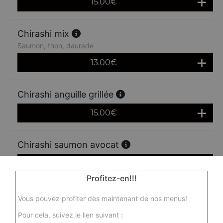
15.00
€
Chirashi mix
Saumon, thon, daurade
13.00
€
Chirashi anguille grillée
15.00
€
Chirashi saumon avocat
12.50
€
Profitez-en!!!
Vous pouvez profiter dès maintenant de nos menus!
Pour cela, suivez le lien suivant :