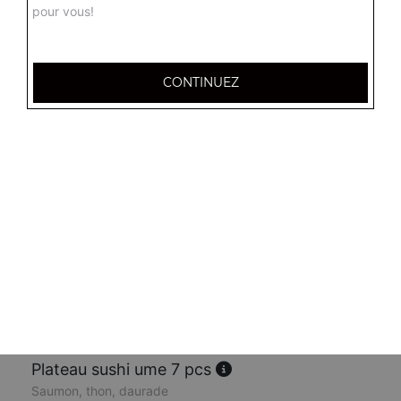
9.50
€
pour vous!
Plateau sushi owa 11 pcs
Saumon
CONTINUEZ
15.00
€
Plateau sushi thon saumon 10 pcs
16.00
€
Plateau sashimi take 14 pcs
Saumon, daurade, thon, loup, maquerau
18.00
€
Plateau sushi ume 7 pcs
Saumon, thon, daurade