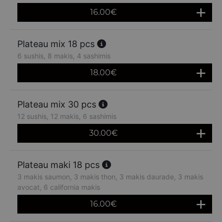
16.00
€
Plateau mix 18 pcs
6 sushis, 8 makis, 4 sashimis
18.00
€
Plateau mix 30 pcs
12 sushis, 12 makis, 6 sashimis
30.00
€
Plateau maki 18 pcs
3 makis saumon, 3 makis thon, 3 makis daurade, 3 makis
avocat, 6 california makis
16.00
€