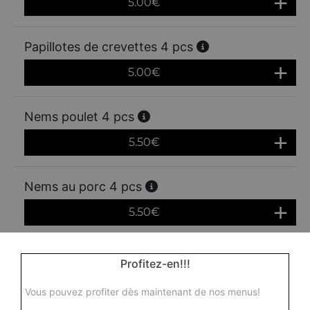
5.00
€
Papillotes de crevettes 4 pcs
5.00
€
Nems poulet 4 pcs
5.50
€
Nems au porc 4 pcs
5.50
€
Nems aux crevettes 4 pcs
Profitez-en!!!
5.50
€
Vous pouvez profiter dès maintenant de nos menus!