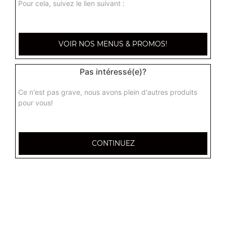
Pour cela, suivez le lien suivant :
Raviolis frits au porc 4 pcs
4.50
€
VOIR NOS MENUS & PROMOS!
Samoussas au boeuf 4 pcs
Pas intéressé(e)?
5.00
€
Ce n'est pas grave, nous avons plein d'autres produits
pour vous!
Gyoza au poulet 5 pcs
5.50
€
CONTINUEZ
Assortiment de fritures 6 pcs
1 samoussa, 1 nem, 1 beignet aux crevettes, 2 raviolis
frits
6.50
€