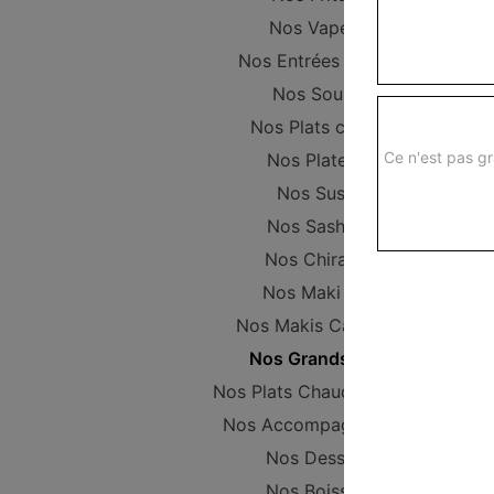
Nos Vapeurs
Nos Entrées Froides
Nos Soupes
Nos Plats chinois
Ce n'est pas gr
Nos Plateaux
Nos Sushis
Nos Sashimis
Nos Chirashis
Nos Maki Nori
Nos Makis California
Nos Grands Maki
Nos Plats Chaud Japonais
Nos Accompagnements
Nos Desserts
Nos Boissons