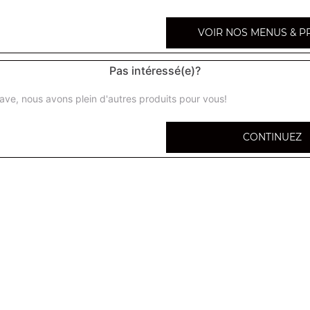
VOIR NOS MENUS & P
Pas intéressé(e)?
Futomaki
Omelette, crevettes, légumes, mayonnaise
ave, nous avons plein d'autres produits pour vous!
Grand maki thon menthe
CONTINUEZ
Beignet de thon, menthe, avocat
Grand maki tempura
Beignets de crevettes et fromage
Grand maki beignet de daurade
Beignet de daurade, avocat, sauce caramel