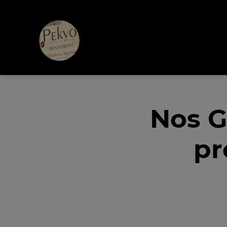
Nos G
pr