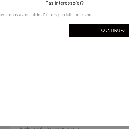
Pas intéressé(e)?
ave, nous avons plein d'autres produits pour vous!
CONTINUEZ
Soupe pekyo
Ravioli porc, porc laqué
Potage vermicelles aux crevettes
Vermicelles, crevettes
Potage nouilles aux crevettes
Soupe tonkinoise
Boeuf haché, chou chinois, menthe
Soupe pékinoise
Poulet, oeuf, champignons noirs