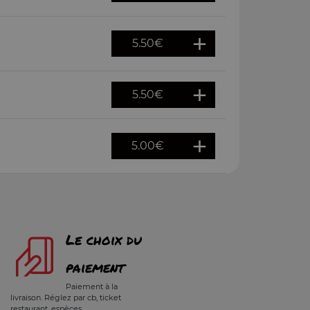
5.50
€
5.50
€
5.00
€
Le choix du
paiement
Paiement à la
livraison. Réglez par cb, ticket
restaurant, espèces.