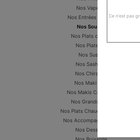
Nos Vapeurs
Ce n'est pas gr
Nos Entrées Froides
Nos Soupes
Nos Plats chinois
Nos Plateaux
Nos Sushis
Nos Sashimis
Nos Chirashis
Nos Maki Nori
Nos Makis California
Nos Grands Maki
Nos Plats Chaud Japonais
Nos Accompagnements
Nos Desserts
Nos Boissons