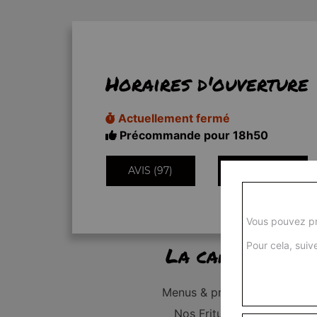
Horaires d'ouverture
Actuellement fermé
Précommande pour 18h50
AVIS (97)
INFORMATIONS
Vous pouvez pr
Pour cela, suive
La carte
Menus & promos
Nos Fritures