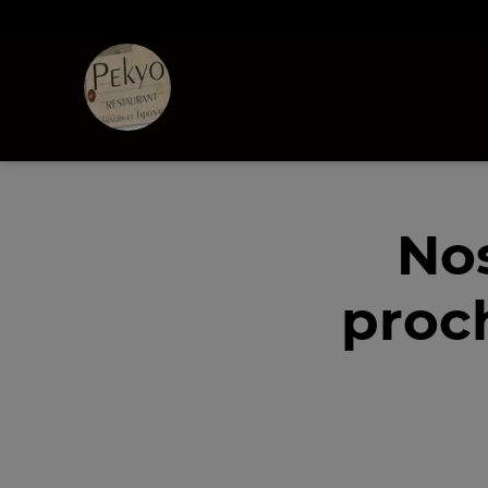
No
proch