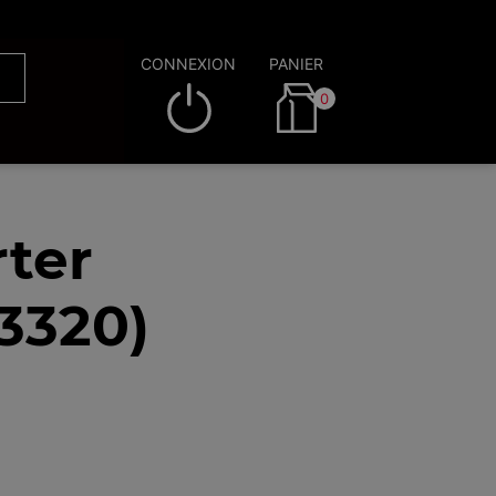
CONNEXION
PANIER
0
ter
13320)