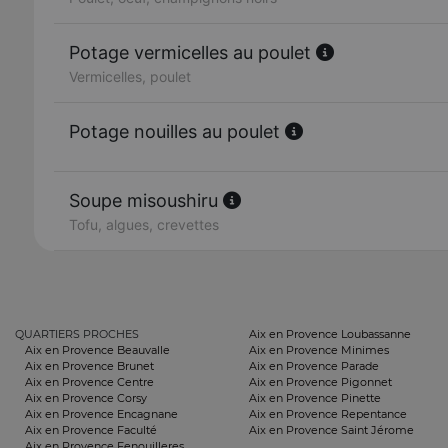
Potage vermicelles au poulet
Vermicelles, poulet
Potage nouilles au poulet
Soupe misoushiru
Tofu, algues, crevettes
QUARTIERS PROCHES
Aix en Provence Loubassanne
Aix en Provence Beauvalle
Aix en Provence Minimes
Aix en Provence Brunet
Aix en Provence Parade
Aix en Provence Centre
Aix en Provence Pigonnet
Aix en Provence Corsy
Aix en Provence Pinette
Aix en Provence Encagnane
Aix en Provence Repentance
Aix en Provence Faculté
Aix en Provence Saint Jérome
Aix en Provence Fenouilleres