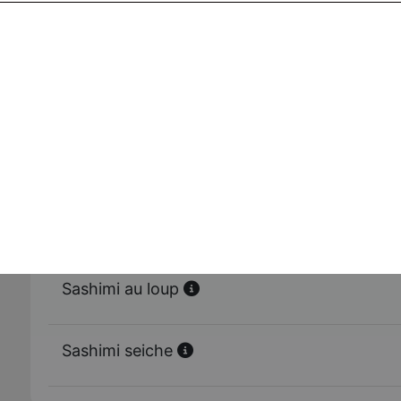
Sashimi saumon
Sashimi thon
Sashimi daurade
Sashimi au loup
Sashimi seiche