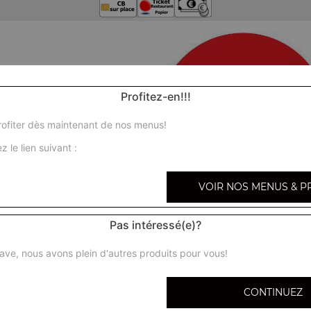
Profitez-en!!!
ofiter dès maintenant de nos menus!
z le lien suivant :
VOIR NOS MENUS & P
Pas intéressé(e)?
ave, nous avons plein d'autres produits pour vous!
CONTINUEZ