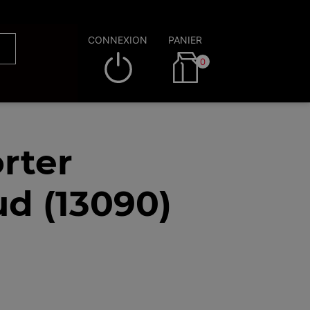
CONNEXION
PANIER
0
rter
d (13090)