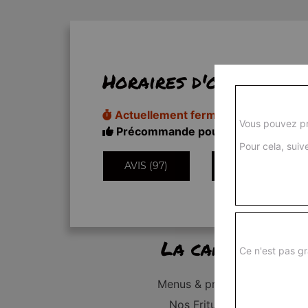
Horaires d'ouverture
Actuellement fermé
Vous pouvez pr
Précommande pour 18h50
Pour cela, suive
AVIS (97)
INFORMATIONS
La carte
Ce n'est pas gr
Menus & promos
Nos Fritures