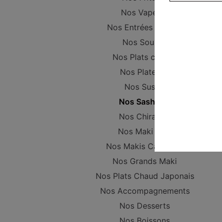
Nos Vapeurs
Nos Entrées Froides
Nos Soupes
Nos Plats chinois
Nos Plateaux
Nos Sushis
Nos Sashimis
Nos Chirashis
Nos Maki Nori
Nos Makis California
Nos Grands Maki
Nos Plats Chaud Japonais
Nos Accompagnements
Nos Desserts
Nos Boissons