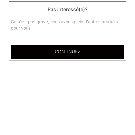
Pas intéressé(e)?
Nouille chinoise nature
Ce n'est pas grave, nous avons plein d'autres produits
2.50
€
pour vous!
Nouilles sautées aux légumes
CONTINUEZ
5.00
€