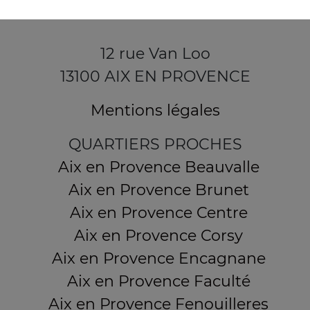
12 rue Van Loo
13100 AIX EN PROVENCE
Mentions légales
QUARTIERS PROCHES
Aix en Provence Beauvalle
Aix en Provence Brunet
Aix en Provence Centre
Aix en Provence Corsy
Aix en Provence Encagnane
Aix en Provence Faculté
Aix en Provence Fenouilleres