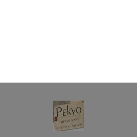
10.00
€
Poulet au caramel
8.50
€
Boeuf ananas sauce aigre douce
9.00
€