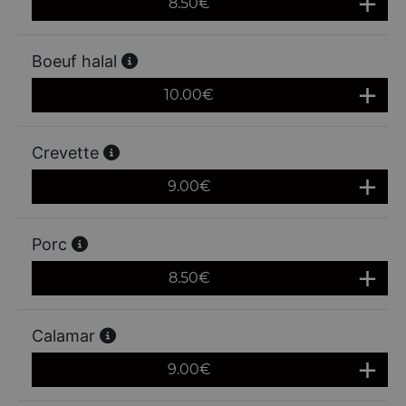
8.50
€
Boeuf halal
10.00
€
Crevette
9.00
€
Porc
8.50
€
Calamar
9.00
€