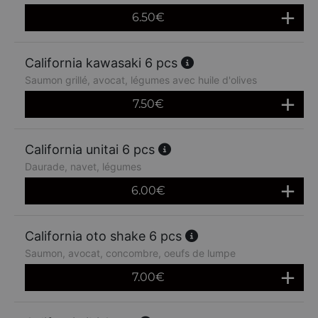
6.50
€
California kawasaki 6 pcs
Saumon grillé, avocat, légumes avec huile d'olives
7.50
€
California unitai 6 pcs
Daurade, navet, légumes
6.00
€
California oto shake 6 pcs
Saumon, avocat, concombre, oeufs de lumpe
7.00
€