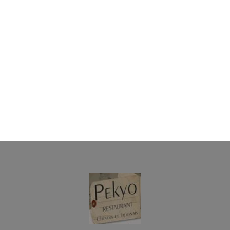
California koni 6 pcs
Surimi, avocat
6.00
€
California oto tekka 6 pcs
Thon, avocat, concombre, oeufs de lumpe
6.50
€