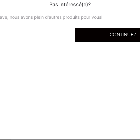
Pas intéressé(e)?
ave, nous avons plein d'autres produits pour vous!
CONTINUEZ
Sushi saumon 2 pcs
Sushi thon 2 pcs
Sushi daurade 2 pcs
Sushi au loup 2 pcs
Sushi anguille grillée 2 pcs