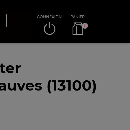
CONNEXION
PANIER
0
ter
auves (13100)