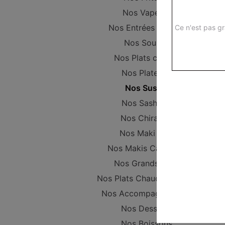
Nos Vapeurs
Nos Entrées Froides
Ce n'est pas gr
Nos Soupes
Nos Plats chinois
Nos Plateaux
Nos Sushis
Nos Sashimis
Nos Chirashis
Nos Maki Nori
Nos Makis California
Nos Grands Maki
Nos Plats Chaud Japonais
Nos Accompagnements
Nos Desserts
Nos Boissons