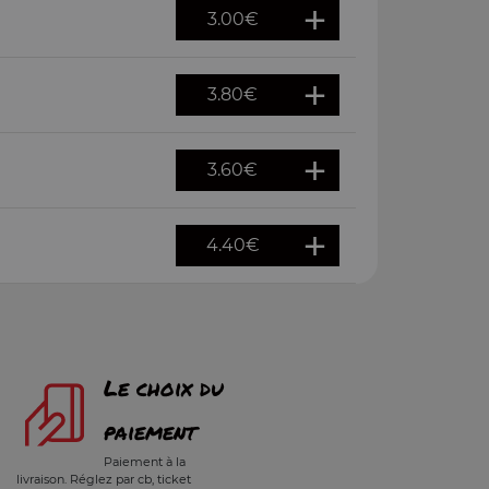
3.00
€
3.80
€
3.60
€
4.40
€
Le choix du
paiement
Paiement à la
livraison. Réglez par cb, ticket