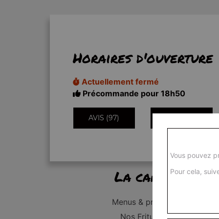
Horaires d'ouverture
Actuellement fermé
Précommande pour 18h50
AVIS (97)
INFORMATIONS
Vous pouvez pr
La carte
Pour cela, suive
Menus & promos
Nos Fritures