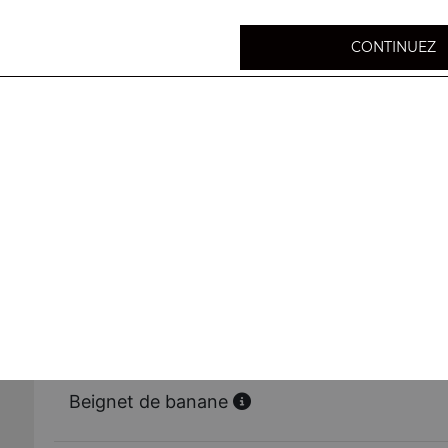
CONTINUEZ
Coupe exotique
Lychee, mangue
Coupe de lychee
Rice ball
Beignet de pommes
Beignet de banane