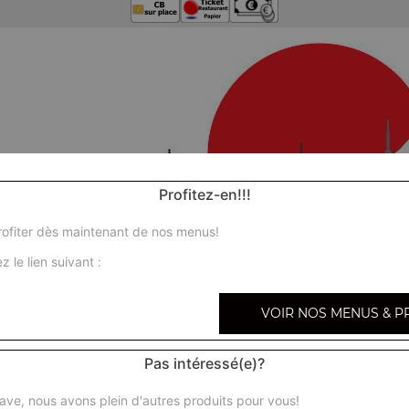
Profitez-en!!!
ofiter dès maintenant de nos menus!
z le lien suivant :
VOIR NOS MENUS & P
Pas intéressé(e)?
ave, nous avons plein d'autres produits pour vous!