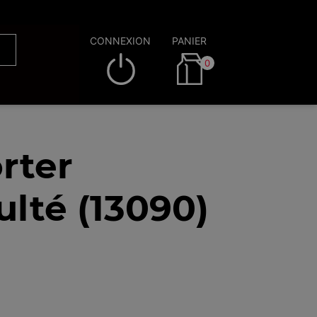
CONNEXION
PANIER
0
rter
lté (13090)