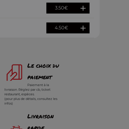
3.50
€
4.50
€
Le choix du
paiement
Paiement à la
livraison. Réglez par cb, ticket
restaurant, espèces.
(pour plus de détails, consultez les
infos)
Livraison
rapide