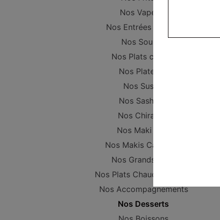
Nos Vapeurs
Nos Entrées Froides
Nos Soupes
Nos Plats chinois
Nos Plateaux
Nos Sushis
Nos Sashimis
Nos Chirashis
Nos Maki Nori
Nos Makis California
Nos Grands Maki
Nos Plats Chaud Japonais
Nos Accompagnements
Nos Desserts
Nos Boissons