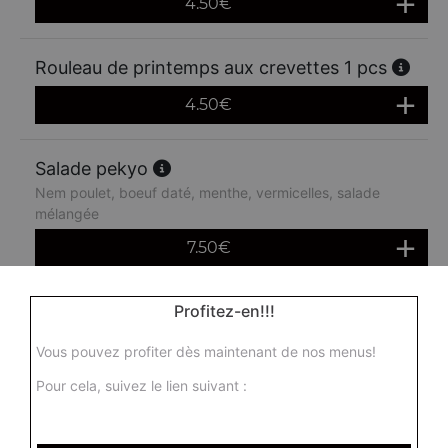
4.50
€
Rouleau de printemps aux crevettes 1 pcs
4.50
€
Salade pekyo
Nem poulet, boeuf daté, menthe, vermicelles, salade
mélangée
7.50
€
Salade japonaise
Profitez-en!!!
Saumon cru, algues, salade composée
Vous pouvez profiter dès maintenant de nos menus!
7.00
€
Pour cela, suivez le lien suivant :
Salade chinoise