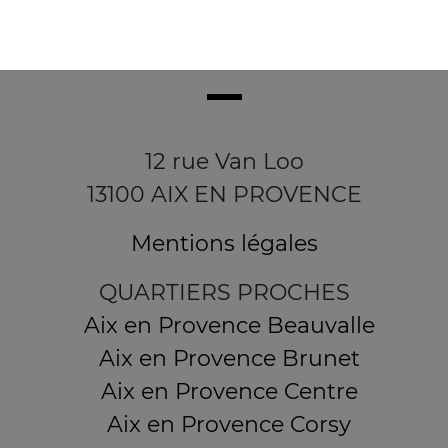
12 rue Van Loo
13100 AIX EN PROVENCE
Mentions légales
QUARTIERS PROCHES
Aix en Provence Beauvalle
Aix en Provence Brunet
Aix en Provence Centre
Aix en Provence Corsy