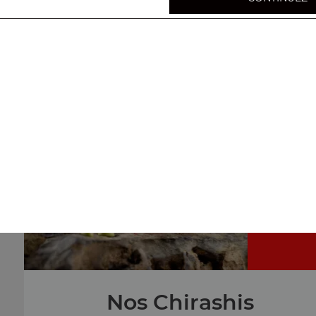
Nos Sushis
sushi saumon 2 pcs, sushi thon 2 pcs, sushi daurade 2 pc
...
+
sashimi
Nos Chirashis