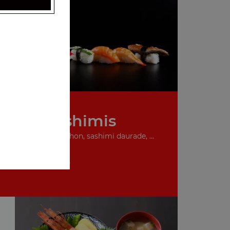
s,
Nos Sashimis
 saumon, sashimi thon, sashimi daurade, ...
+