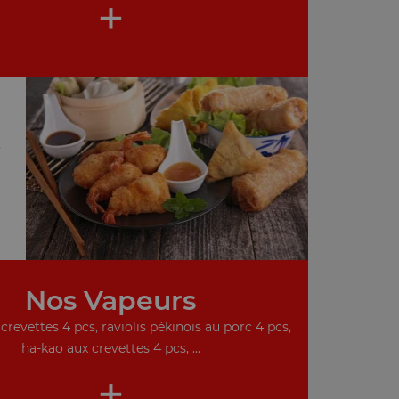
+
,
Nos Vapeurs
crevettes 4 pcs, raviolis pékinois au porc 4 pcs,
ha-kao aux crevettes 4 pcs, ...
+