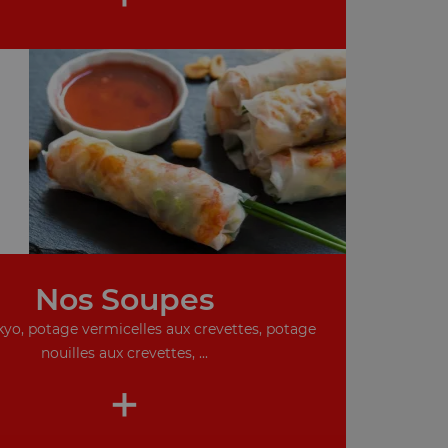
Nos Soupes
yo, potage vermicelles aux crevettes, potage
nouilles aux crevettes, ...
+