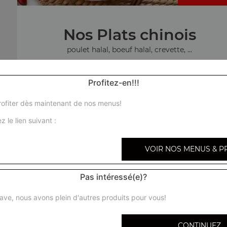
Nos Plats chinois
poulet halal, boeuf halal, crevette, ...
+
Profitez-en!!!
ofiter dès maintenant de nos menus!
z le lien suivant :
plateau mix
VOIR NOS MENUS & P
Pas intéressé(e)?
ave, nous avons plein d'autres produits pour vous!
CONTINUEZ