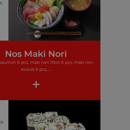
e,
Nos Maki Nori
saumon 6 pcs, maki nori thon 6 pcs, maki nori
avocat 6 pcs, ...
+
ia