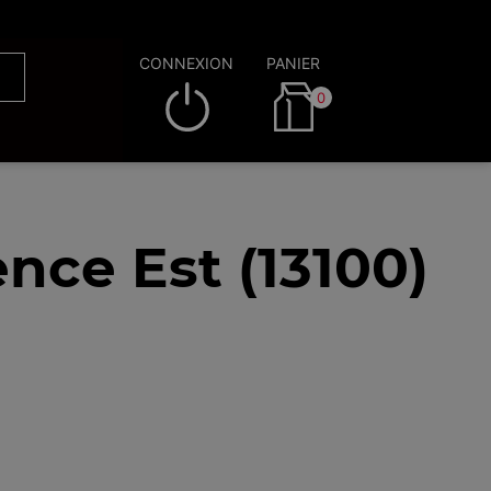
CONNEXION
PANIER
0
nce Est (13100)