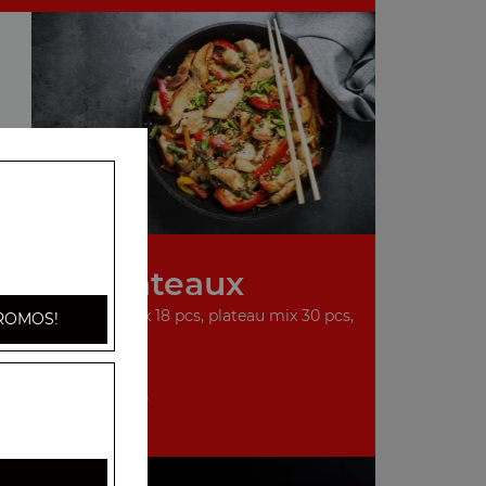
Nos Plateaux
 16 pcs, plateau mix 18 pcs, plateau mix 30 pcs,
ROMOS!
...
+