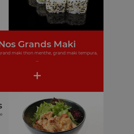
Nos Grands Maki
grand maki thon menthe, grand maki tempura,
...
+
s
te