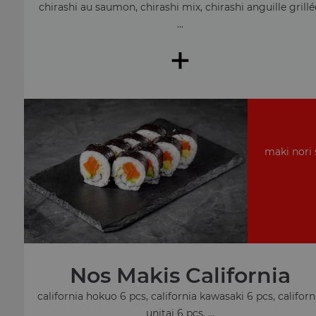
chirashi au saumon, chirashi mix, chirashi anguille grillé
...
+
maki nori 
Nos Makis California
california hokuo 6 pcs, california kawasaki 6 pcs, californ
unitai 6 pcs, ...