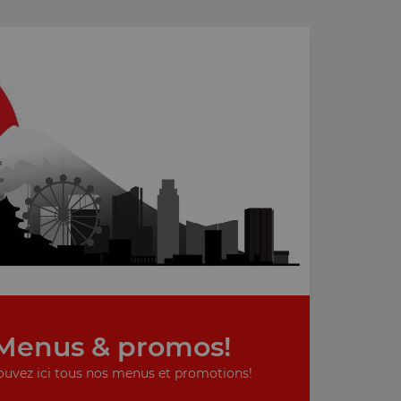
Menus & promos!
ouvez ici tous nos menus et promotions!