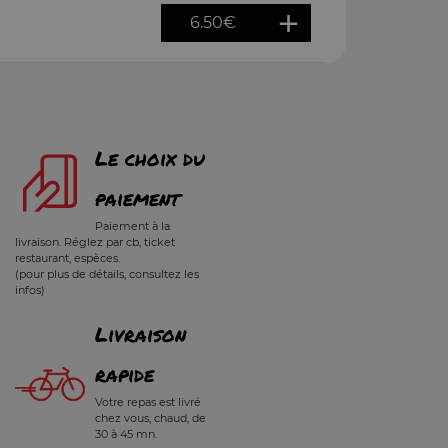
6.50
€
Le choix du
paiement
Paiement à la
livraison. Réglez par cb, ticket
restaurant, espèces.
(pour plus de détails, consultez les
infos)
Livraison
rapide
Votre repas est livré
chez vous, chaud, de
30 à 45 mn.