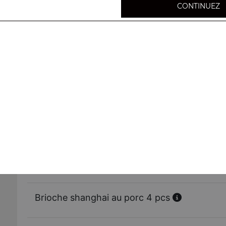
CONTINUEZ
Xiumai aux crevettes 4 pcs
Raviolis pékinois au porc 4 pcs
Ha-kao aux crevettes 4 pcs
Brioche farcie au boeuf 4 pcs
Brioche shanghai au porc 4 pcs