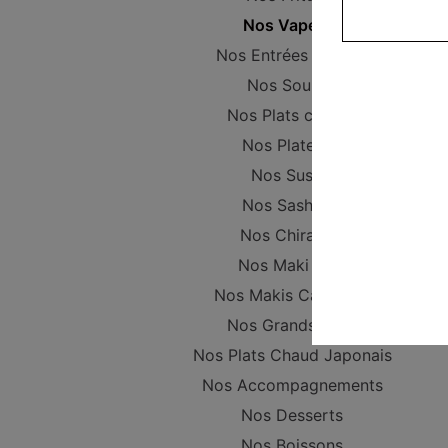
Nos Vapeurs
Nos Entrées Froides
Nos Soupes
Nos Plats chinois
Nos Plateaux
Nos Sushis
Nos Sashimis
Nos Chirashis
Nos Maki Nori
Nos Makis California
Nos Grands Maki
Nos Plats Chaud Japonais
Nos Accompagnements
Nos Desserts
Nos Boissons