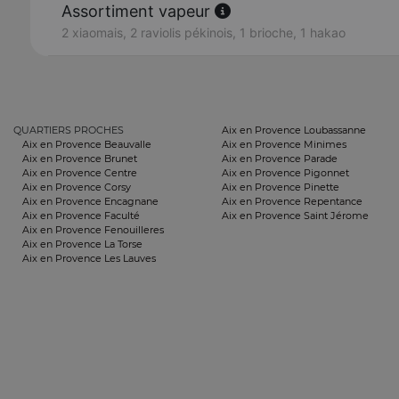
Assortiment vapeur
2 xiaomais, 2 raviolis pékinois, 1 brioche, 1 hakao
QUARTIERS PROCHES
Aix en Provence Loubassanne
Aix en Provence Beauvalle
Aix en Provence Minimes
Aix en Provence Brunet
Aix en Provence Parade
Aix en Provence Centre
Aix en Provence Pigonnet
Aix en Provence Corsy
Aix en Provence Pinette
Aix en Provence Encagnane
Aix en Provence Repentance
Aix en Provence Faculté
Aix en Provence Saint Jérome
Aix en Provence Fenouilleres
Aix en Provence La Torse
Aix en Provence Les Lauves