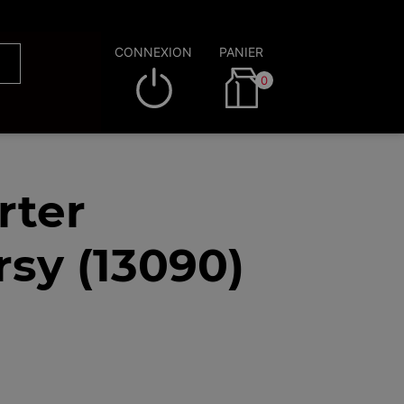
CONNEXION
PANIER
0
rter
sy (13090)