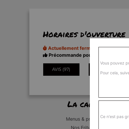
Horaires d'ouverture
Actuellement fermé
Précommande pour 18h50
Vous pouvez pr
AVIS (97)
INFORMATIONS
Pour cela, suive
La carte
Ce n'est pas gr
Menus & promos
Nos Fritures