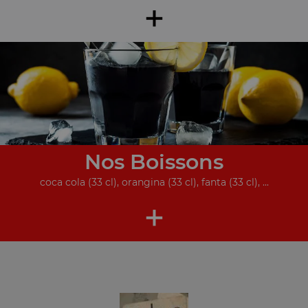
+
Nos Boissons
coca cola (33 cl), orangina (33 cl), fanta (33 cl), ...
+