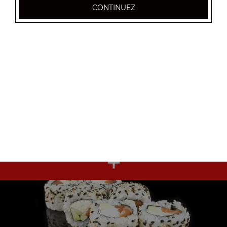
+
CONTINUEZ
Nos Maki Nori
maki nori saumon 6 pcs, maki nori thon 6 pcs, maki nori
avocat 6 pcs, ...
+